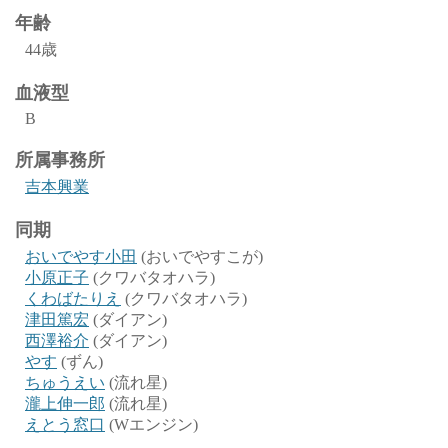
年齢
44歳
血液型
B
所属事務所
吉本興業
同期
おいでやす小田
(おいでやすこが)
小原正子
(クワバタオハラ)
くわばたりえ
(クワバタオハラ)
津田篤宏
(ダイアン)
西澤裕介
(ダイアン)
やす
(ずん)
ちゅうえい
(流れ星)
瀧上伸一郎
(流れ星)
えとう窓口
(Wエンジン)