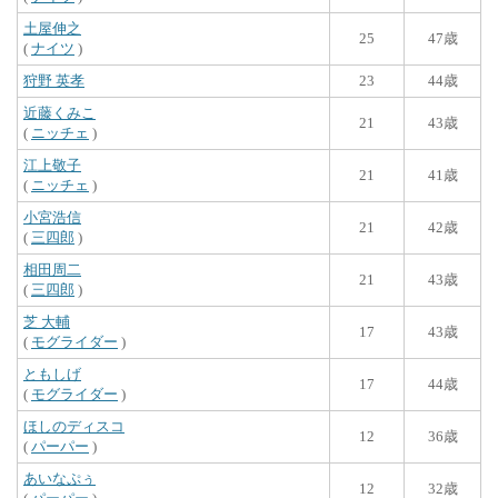
土屋伸之
25
47歳
(
ナイツ
)
狩野 英孝
23
44歳
近藤くみこ
21
43歳
(
ニッチェ
)
江上敬子
21
41歳
(
ニッチェ
)
小宮浩信
21
42歳
(
三四郎
)
相田周二
21
43歳
(
三四郎
)
芝 大輔
17
43歳
(
モグライダー
)
ともしげ
17
44歳
(
モグライダー
)
ほしのディスコ
12
36歳
(
パーパー
)
あいなぷぅ
12
32歳