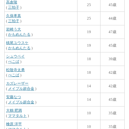
高倉陵
25
45歳
(
三拍子
)
久保孝真
25
44歳
(
三拍子
)
岩崎う大
19
47歳
(
かもめんたる
)
槙尾ユウスケ
19
45歳
(
かもめんたる
)
シュウペイ
18
39歳
(
ぺこぱ
)
松陰寺太勇
18
42歳
(
ぺこぱ
)
カズレーザー
14
42歳
(
メイプル超合金
)
安藤なつ
14
45歳
(
メイプル超合金
)
大鶴 肥満
10
35歳
(
ママタルト
)
檜原 洋平
10
35歳