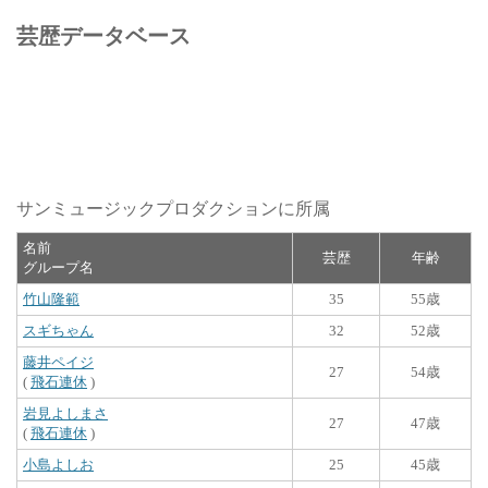
芸歴データベース
サンミュージックプロダクションに所属
名前
芸歴
年齢
グループ名
竹山隆範
35
55歳
スギちゃん
32
52歳
藤井ペイジ
27
54歳
(
飛石連休
)
岩見よしまさ
27
47歳
(
飛石連休
)
小島よしお
25
45歳