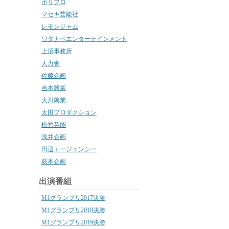
ホリプロ
マセキ芸能社
レモンジャム
ワタナベエンターテインメント
上沼事務所
人力舎
佐藤企画
吉本興業
大川興業
太田プロダクション
松竹芸能
浅井企画
田辺エージェンシー
萩本企画
出演番組
M1グランプリ2017決勝
M1グランプリ2018決勝
M1グランプリ2019決勝