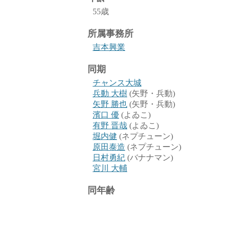
55歳
所属事務所
吉本興業
同期
チャンス大城
兵動 大樹
(矢野・兵動)
矢野 勝也
(矢野・兵動)
濱口 優
(よゐこ)
有野 晋哉
(よゐこ)
堀内健
(ネプチューン)
原田泰造
(ネプチューン)
日村勇紀
(バナナマン)
宮川 大輔
同年齢