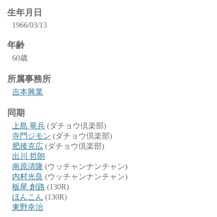
生年月日
1966/03/13
年齢
60歳
所属事務所
吉本興業
同期
上島 竜兵
(ダチョウ倶楽部)
寺門ジモン
(ダチョウ倶楽部)
肥後克広
(ダチョウ倶楽部)
出川 哲朗
南原清隆
(ウッチャンナンチャン)
内村光良
(ウッチャンナンチャン)
板尾 創路
(130R)
ほんこん
(130R)
東野幸治