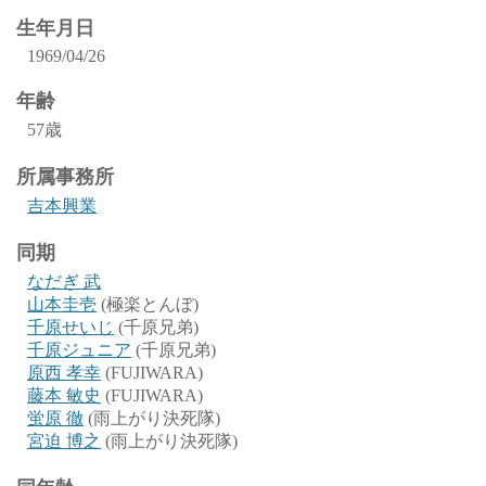
生年月日
1969/04/26
年齢
57歳
所属事務所
吉本興業
同期
なだぎ 武
山本圭壱
(極楽とんぼ)
千原せいじ
(千原兄弟)
千原ジュニア
(千原兄弟)
原西 孝幸
(FUJIWARA)
藤本 敏史
(FUJIWARA)
蛍原 徹
(雨上がり決死隊)
宮迫 博之
(雨上がり決死隊)