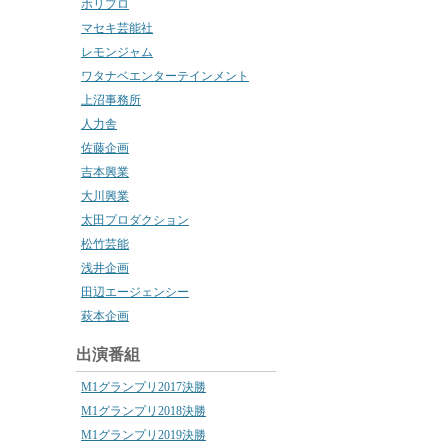
ホリプロ
マセキ芸能社
レモンジャム
ワタナベエンターテインメント
上沼事務所
人力舎
佐藤企画
吉本興業
大川興業
太田プロダクション
松竹芸能
浅井企画
田辺エージェンシー
萩本企画
出演番組
M1グランプリ2017決勝
M1グランプリ2018決勝
M1グランプリ2019決勝