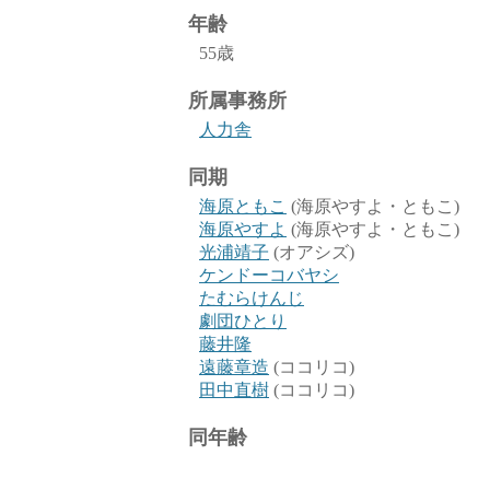
年齢
55歳
所属事務所
人力舎
同期
海原ともこ
(海原やすよ・ともこ)
海原やすよ
(海原やすよ・ともこ)
光浦靖子
(オアシズ)
ケンドーコバヤシ
たむらけんじ
劇団ひとり
藤井隆
遠藤章造
(ココリコ)
田中直樹
(ココリコ)
同年齢