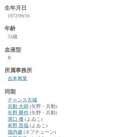
生年月日
1972/09/16
年齢
53歳
血液型
B
所属事務所
吉本興業
同期
チャンス大城
兵動 大樹
(矢野・兵動)
矢野 勝也
(矢野・兵動)
濱口 優
(よゐこ)
有野 晋哉
(よゐこ)
堀内健
(ネプチューン)