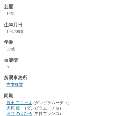
芸歴
16年
生年月日
1987/08/01
年齢
39歳
血液型
A
所属事務所
吉本興業
同期
原田 フニャオ
(ダンビラムーチョ)
大原 優一
(ダンビラムーチョ)
浦井 のりひろ
(男性ブランコ)