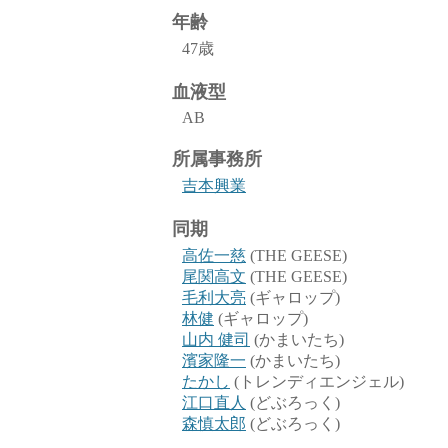
年齢
47歳
血液型
AB
所属事務所
吉本興業
同期
高佐一慈
(THE GEESE)
尾関高文
(THE GEESE)
毛利大亮
(ギャロップ)
林健
(ギャロップ)
山内 健司
(かまいたち)
濱家隆一
(かまいたち)
たかし
(トレンディエンジェル)
江口直人
(どぶろっく)
森慎太郎
(どぶろっく)