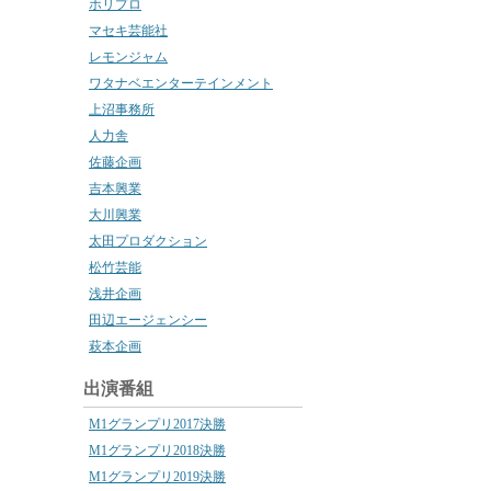
ホリプロ
マセキ芸能社
レモンジャム
ワタナベエンターテインメント
上沼事務所
人力舎
佐藤企画
吉本興業
大川興業
太田プロダクション
松竹芸能
浅井企画
田辺エージェンシー
萩本企画
出演番組
M1グランプリ2017決勝
M1グランプリ2018決勝
M1グランプリ2019決勝