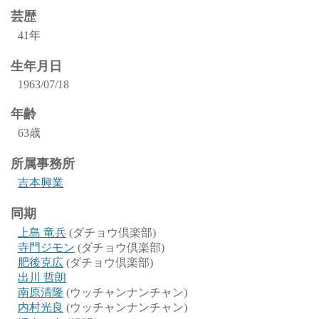
芸歴
41年
生年月日
1963/07/18
年齢
63歳
所属事務所
吉本興業
同期
上島 竜兵
(ダチョウ倶楽部)
寺門ジモン
(ダチョウ倶楽部)
肥後克広
(ダチョウ倶楽部)
出川 哲朗
南原清隆
(ウッチャンナンチャン)
内村光良
(ウッチャンナンチャン)