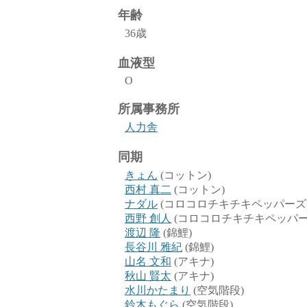
年齢
36歳
血液型
O
所属事務所
人力舎
同期
きょん
(コットン)
西村 真二
(コットン)
ナダル
(コロコロチキチキペッパーズ
西野 創人
(コロコロチキチキペッパー
渡辺 隆
(錦鯉)
長谷川 雅紀
(錦鯉)
山名 文和
(アキナ)
秋山 賢太
(アキナ)
水川かたまり
(空気階段)
鈴木もぐら
(空気階段)