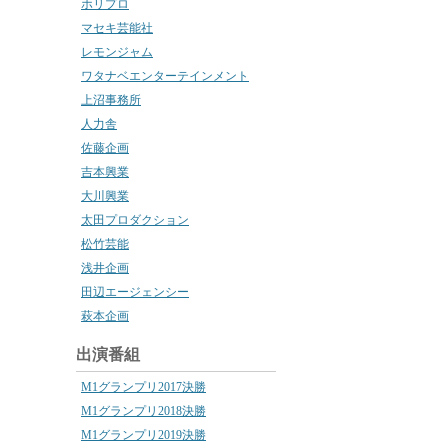
ホリプロ
マセキ芸能社
レモンジャム
ワタナベエンターテインメント
上沼事務所
人力舎
佐藤企画
吉本興業
大川興業
太田プロダクション
松竹芸能
浅井企画
田辺エージェンシー
萩本企画
出演番組
M1グランプリ2017決勝
M1グランプリ2018決勝
M1グランプリ2019決勝