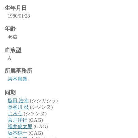
生年月日
1980/01/28
年齢
46歳
血液型
A
所属事務所
吉本興業
同期
脇田 浩幸
(シシガシラ)
長谷川 忍
(シソンヌ)
じろう
(シソンヌ)
宮戸洋行
(GAG)
福井俊太郎
(GAG)
坂本純一
(GAG)