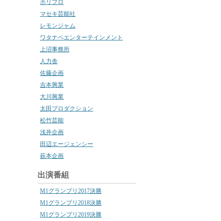
ホリプロ
マセキ芸能社
レモンジャム
ワタナベエンターテインメント
上沼事務所
人力舎
佐藤企画
吉本興業
大川興業
太田プロダクション
松竹芸能
浅井企画
田辺エージェンシー
萩本企画
出演番組
M1グランプリ2017決勝
M1グランプリ2018決勝
M1グランプリ2019決勝