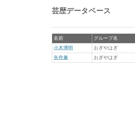
芸歴データベース
名前
グループ名
小木博明
おぎやはぎ
矢作兼
おぎやはぎ