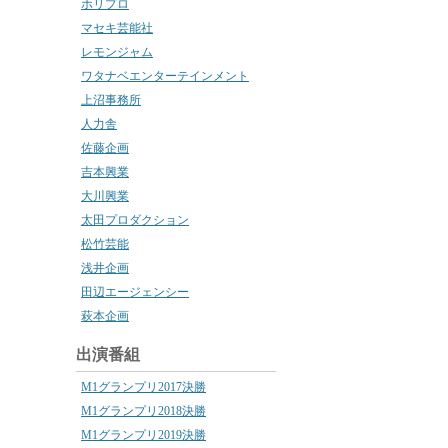
ホリプロ
マセキ芸能社
レモンジャム
ワタナベエンターテインメント
上沼事務所
人力舎
佐藤企画
吉本興業
大川興業
太田プロダクション
松竹芸能
浅井企画
田辺エージェンシー
萩本企画
出演番組
M1グランプリ2017決勝
M1グランプリ2018決勝
M1グランプリ2019決勝