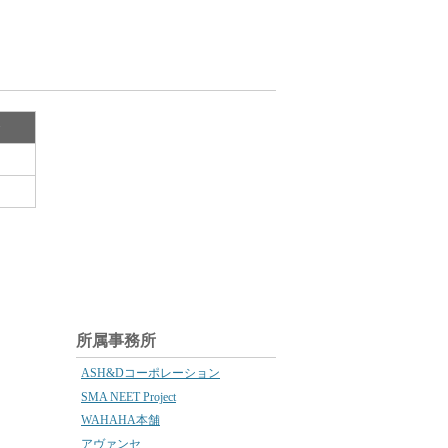
齢
所属事務所
ASH&Dコーポレーション
SMA NEET Project
WAHAHA本舗
アヴァンセ