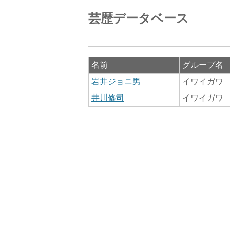
芸歴データベース
名前
グループ名
岩井ジョニ男
イワイガワ
井川修司
イワイガワ