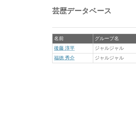
芸歴データベース
名前
グループ名
後藤 淳平
ジャルジャル
福徳 秀介
ジャルジャル