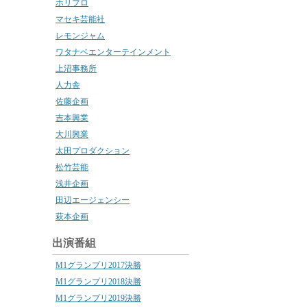
ホリプロ
マセキ芸能社
レモンジャム
ワタナベエンターテインメント
上沼事務所
人力舎
佐藤企画
吉本興業
大川興業
太田プロダクション
松竹芸能
浅井企画
田辺エージェンシー
萩本企画
出演番組
M1グランプリ2017決勝
M1グランプリ2018決勝
M1グランプリ2019決勝