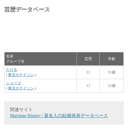
芸歴データベース
名前
芸歴
年齢
グループ名
たける
12
31歳
(
東京ホテイソン
)
ショーゴ
12
32歳
(
東京ホテイソン
)
関連サイト
Marriage History | 著名人の結婚発表データベース