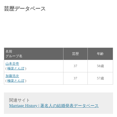
芸歴データベース
名前
芸歴
年齢
グループ名
山本圭壱
37
58歳
(
極楽とんぼ
)
加藤浩次
37
57歳
(
極楽とんぼ
)
関連サイト
Marriage History | 著名人の結婚発表データベース