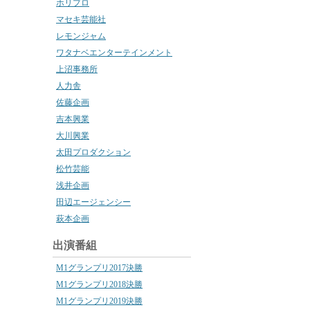
ホリプロ
マセキ芸能社
レモンジャム
ワタナベエンターテインメント
上沼事務所
人力舎
佐藤企画
吉本興業
大川興業
太田プロダクション
松竹芸能
浅井企画
田辺エージェンシー
萩本企画
出演番組
M1グランプリ2017決勝
M1グランプリ2018決勝
M1グランプリ2019決勝