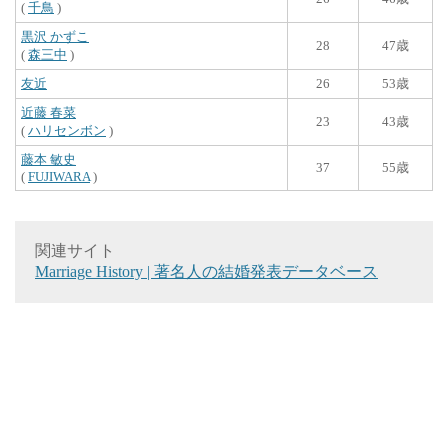
(
千鳥
)
黒沢 かずこ
28
47歳
(
森三中
)
友近
26
53歳
近藤 春菜
23
43歳
(
ハリセンボン
)
藤本 敏史
37
55歳
(
FUJIWARA
)
関連サイト
Marriage History | 著名人の結婚発表データベース