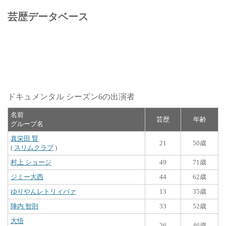
芸歴データベース
ドキュメンタル シーズン6の出演者
名前
芸歴
年齢
グループ名
真栄田 賢
21
50歳
(
スリムクラブ
)
村上 ショージ
49
71歳
ジミー大西
44
62歳
ゆりやんレトリィバァ
13
35歳
陣内 智則
33
52歳
大悟
26
46歳