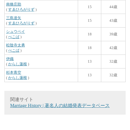
南條庄助
15
44歳
(
すゑひろがりず
)
三島達矢
15
43歳
(
すゑひろがりず
)
シュウペイ
18
39歳
(
ぺこぱ
)
松陰寺太勇
18
42歳
(
ぺこぱ
)
伊織
13
32歳
(
からし蓮根
)
杉本青空
13
32歳
(
からし蓮根
)
関連サイト
Marriage History | 著名人の結婚発表データベース