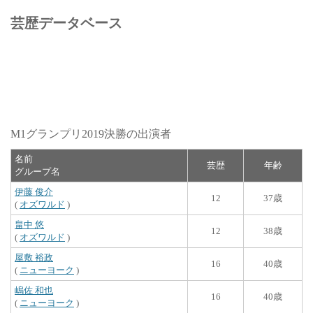
芸歴データベース
M1グランプリ2019決勝の出演者
名前
芸歴
年齢
グループ名
伊藤 俊介
12
37歳
(
オズワルド
)
畠中 悠
12
38歳
(
オズワルド
)
屋敷 裕政
16
40歳
(
ニューヨーク
)
嶋佐 和也
16
40歳
(
ニューヨーク
)